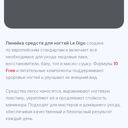
Линейка средств для ногтей Le Digo
создана
по европейским стандартам и включает всё
необходимое для ухода: нюдовые лаки,
восстановители, базу, топ и масло-сушку. Формулы
10
Free
и питательные компоненты поддерживают
Лак-восстановитель
здоровье ногтей и улучшают их внешний вид.
Le Digo Vita Line Nude
Средства легко наносятся, выравнивают ногтевую
пластину, укрепляют её и продлевают стойкость
маникюра. Подходят для мастеров и домашнего ухода,
обеспечивая качественный и безопасный результат
каждый день.