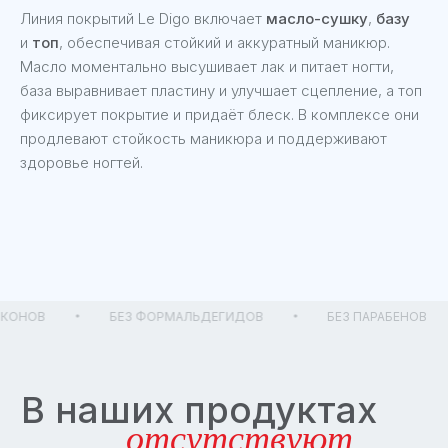
Линия покрытий Le Digo включает
масло-сушку
,
базу
и
топ
, обеспечивая стойкий и аккуратный маникюр.
Масло моментально высушивает лак и питает ногти,
база выравнивает пластину и улучшает сцепление, а топ
фиксирует покрытие и придаёт блеск. В комплексе они
продлевают стойкость маникюра и поддерживают
здоровье ногтей.
КОНОВ
БЕЗ ФОРМАЛЬДЕГИДОВ
БЕЗ ПАРАБЕНОВ
Сотрудничество
с брендом Le Digo
Мы открыты к сотрудничеству с мастерами
и студиями, разделяющими ценность