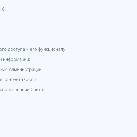
о).
го доступа к его функционалу;
й информации;
ения Администрации;
е контента Сайта.
спользовании Сайта.