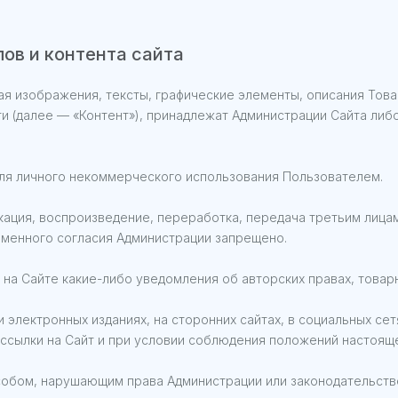
лов и контента сайта
чая изображения, тексты, графические элементы, описания Тов
ти (далее — «Контент»), принадлежат Администрации Сайта ли
для личного некоммерческого использования Пользователем.
кация, воспроизведение, переработка, передача третьим лица
ьменного согласия Администрации запрещено.
 на Сайте какие-либо уведомления об авторских правах, товарн
и электронных изданиях, на сторонних сайтах, в социальных с
 ссылки на Сайт и при условии соблюдения положений настоящ
собом, нарушающим права Администрации или законодательств