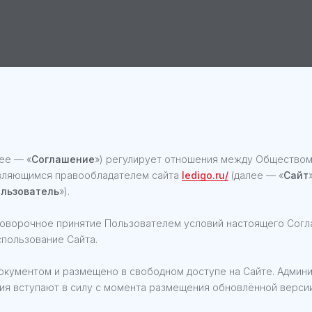
ее — «
Соглашение
») регулирует отношения между Обществом
являющимся правообладателем сайта
ledigo.ru/
(далее — «
Сайт
льзователь
»).
оговорочное принятие Пользователем условий настоящего Согл
спользование Сайта.
документом и размещено в свободном доступе на Сайте. Админ
я вступают в силу с момента размещения обновлённой версии 