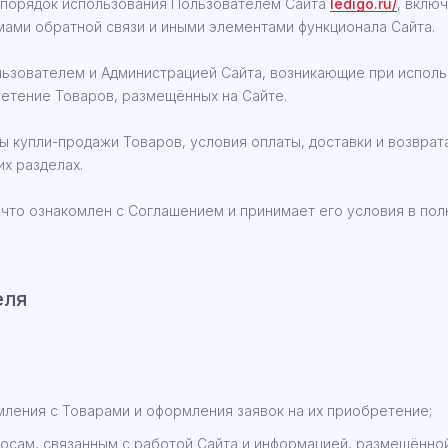
и порядок использования Пользователем Сайта
ledigo.ru/
, вклю
ами обратной связи и иными элементами функционала Сайта.
ьзователем и Администрацией Сайта, возникающие при исполь
етение Товаров, размещённых на Сайте.
ы купли-продажи Товаров, условия оплаты, доставки и возврат
х разделах.
, что ознакомлен с Соглашением и принимает его условия в по
еля
мления с Товарами и оформления заявок на их приобретение;
осам, связанным с работой Сайта и информацией, размещённой