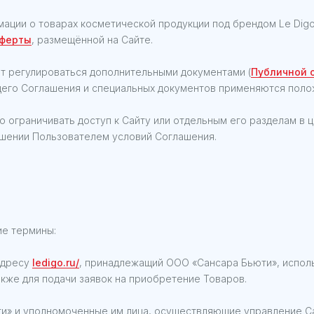
рмации о товарах косметической продукции под брендом Le Dig
оферты
, размещённой на Сайте.
ет регулироваться дополнительными документами (
Публичной 
его Соглашения и специальных документов применяются полож
во ограничивать доступ к Сайту или отдельным его разделам в
ушении Пользователем условий Соглашения.
е термины:
адресу
ledigo.ru/
, принадлежащий ООО «Сансара Бьюти», испол
кже для подачи заявок на приобретение Товаров.
» и уполномоченные им лица, осуществляющие управление С